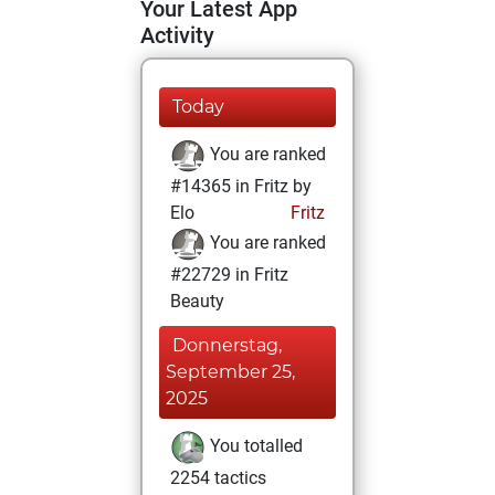
Your Latest App
Activity
Today
You are ranked
#14365 in Fritz by
Elo
Fritz
You are ranked
#22729 in Fritz
Beauty
Donnerstag,
September 25,
2025
You totalled
2254 tactics