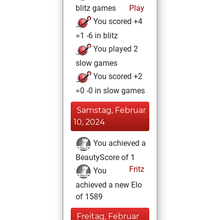
blitz games
Play
You scored +4
=1 -6 in blitz
You played 2
slow games
You scored +2
=0 -0 in slow games
Samstag, Februar
10, 2024
You achieved a
BeautyScore of 1
Fritz
You
achieved a new Elo
of 1589
Freitag, Februar