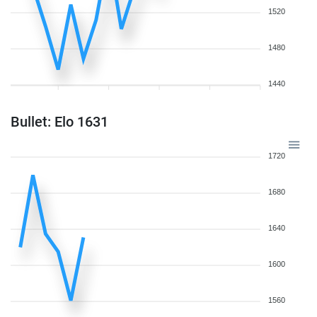
1520
1480
1440
Bullet: Elo 1631
1720
1680
1640
1600
1560