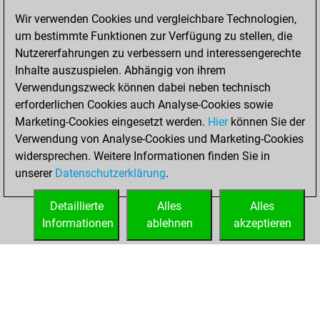
blitz games
Play
Wir verwenden Cookies und vergleichbare Technologien,
You scored +42
um bestimmte Funktionen zur Verfügung zu stellen, die
=1 -9 in blitz
Nutzererfahrungen zu verbessern und interessengerechte
You are ranked
Inhalte auszuspielen. Abhängig von ihrem
#41915 in Studies
Verwendungszweck können dabei neben technisch
solving
Studies
erforderlichen Cookies auch Analyse-Cookies sowie
Marketing-Cookies eingesetzt werden.
Hier
können Sie der
Donnerstag, Mai
Verwendung von Analyse-Cookies und Marketing-Cookies
7, 2026
widersprechen. Weitere Informationen finden Sie in
unserer
Datenschutzerklärung
.
You created
your Studies account
Detaillierte
Alles
Alles
Studies
Informationen
ablehnen
akzeptieren