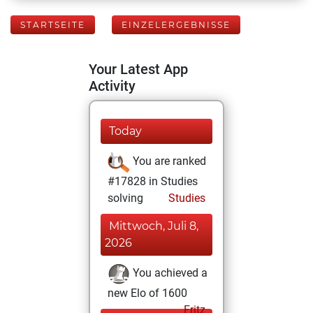
STARTSEITE
EINZELERGEBNISSE
Your Latest App
Activity
Today
You are ranked
#17828 in Studies
solving
Studies
Mittwoch, Juli 8,
2026
You achieved a
new Elo of 1600
Fritz