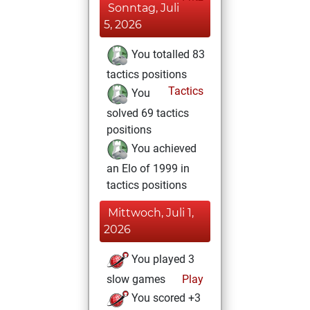
Sonntag, Juli
5, 2026
You totalled 83
tactics positions
Tactics
You
solved 69 tactics
positions
You achieved
an Elo of 1999 in
tactics positions
Mittwoch, Juli 1,
2026
You played 3
slow games
Play
You scored +3