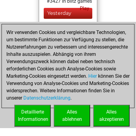
#3427 in blitz games
Play
Yesterday
You played 400
Wir verwenden Cookies und vergleichbare Technologien,
blitz games
Play
um bestimmte Funktionen zur Verfügung zu stellen, die
You scored
Nutzererfahrungen zu verbessern und interessengerechte
+179 =21 -200 in
Inhalte auszuspielen. Abhängig von ihrem
blitz
Verwendungszweck können dabei neben technisch
erforderlichen Cookies auch Analyse-Cookies sowie
Donnerstag,
Marketing-Cookies eingesetzt werden.
Hier
können Sie der
November 25,
Verwendung von Analyse-Cookies und Marketing-Cookies
2021
widersprechen. Weitere Informationen finden Sie in
unserer
Datenschutzerklärung
.
You created
your Play account
Detaillierte
Alles
Alles
Play
Informationen
ablehnen
akzeptieren