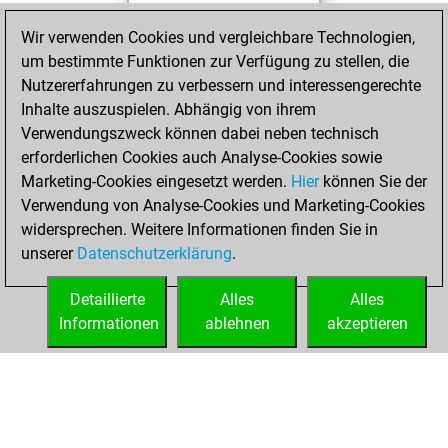
You played 5
Wir verwenden Cookies und vergleichbare Technologien,
bullet games
um bestimmte Funktionen zur Verfügung zu stellen, die
You scored +1
Nutzererfahrungen zu verbessern und interessengerechte
=0 -4 in bullet
Inhalte auszuspielen. Abhängig von ihrem
Verwendungszweck können dabei neben technisch
Mittwoch, Mai 6,
erforderlichen Cookies auch Analyse-Cookies sowie
2026
Marketing-Cookies eingesetzt werden.
Hier
können Sie der
Verwendung von Analyse-Cookies und Marketing-Cookies
You played 1
widersprechen. Weitere Informationen finden Sie in
slow games
Play
unserer
Datenschutzerklärung
.
You scored +0
=0 -1 in slow games
Detaillierte
Alles
Alles
Informationen
ablehnen
akzeptieren