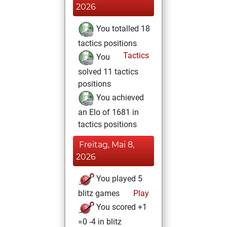
2026
You totalled 18
tactics positions
Tactics
You
solved 11 tactics
positions
You achieved
an Elo of 1681 in
tactics positions
Freitag, Mai 8,
2026
You played 5
blitz games
Play
You scored +1
=0 -4 in blitz