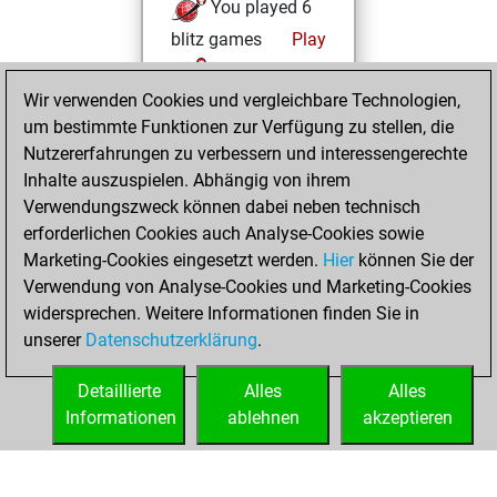
You played 6
blitz games
Play
You scored +0
Wir verwenden Cookies und vergleichbare Technologien,
=1 -5 in blitz
um bestimmte Funktionen zur Verfügung zu stellen, die
You played 12
Nutzererfahrungen zu verbessern und interessengerechte
bullet games
Inhalte auszuspielen. Abhängig von ihrem
You scored +2
Verwendungszweck können dabei neben technisch
=1 -9 in bullet
erforderlichen Cookies auch Analyse-Cookies sowie
Marketing-Cookies eingesetzt werden.
Hier
können Sie der
Dienstag, Juni 15,
Verwendung von Analyse-Cookies und Marketing-Cookies
2021
widersprechen. Weitere Informationen finden Sie in
unserer
Datenschutzerklärung
.
You created
your Fritz account
Detaillierte
Alles
Alles
Fritz
Informationen
ablehnen
akzeptieren