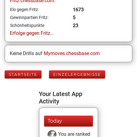
Fritz.chessbase.com:
1673
Elo gegen Fritz:
5
Gewinnpartien Fritz:
23
Schönheitspunkte
Erfolge gegen Fritz...
Keine Drills auf
Mymoves.chessbase.com
STARTSEITE
EINZELERGEBNISSE
Your Latest App
Activity
Today
You are ranked