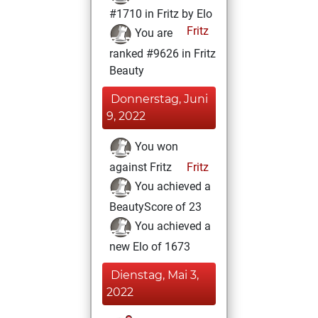
#1710 in Fritz by Elo
Fritz
You are
ranked #9626 in Fritz
Beauty
Donnerstag, Juni
9, 2022
You won
against Fritz
Fritz
You achieved a
BeautyScore of 23
You achieved a
new Elo of 1673
Dienstag, Mai 3,
2022