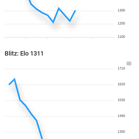
1300
1200
1100
Blitz: Elo 1311
1710
1620
1530
1440
1350