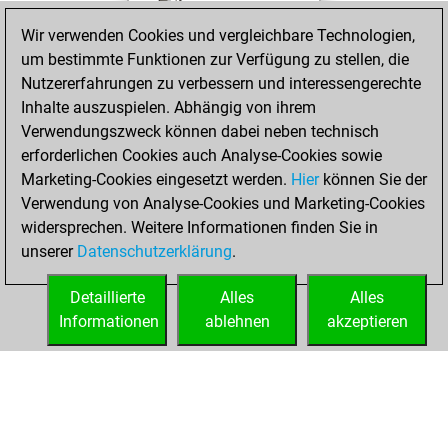
You won
Wir verwenden Cookies und vergleichbare Technologien,
against Fritz
Fritz
um bestimmte Funktionen zur Verfügung zu stellen, die
You achieved a
Nutzererfahrungen zu verbessern und interessengerechte
BeautyScore of 25
Inhalte auszuspielen. Abhängig von ihrem
You achieved a
Verwendungszweck können dabei neben technisch
new Elo of 1638
erforderlichen Cookies auch Analyse-Cookies sowie
Marketing-Cookies eingesetzt werden.
Hier
können Sie der
Samstag, Mai 24,
Verwendung von Analyse-Cookies und Marketing-Cookies
2025
widersprechen. Weitere Informationen finden Sie in
unserer
Datenschutzerklärung
.
You created
your Fritz account
Detaillierte
Alles
Alles
Fritz
Informationen
ablehnen
akzeptieren