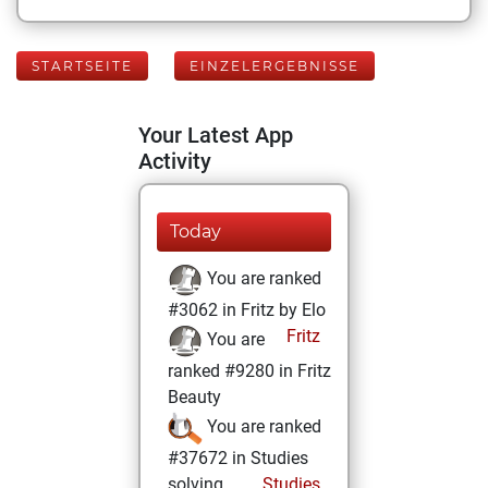
STARTSEITE
EINZELERGEBNISSE
Your Latest App
Activity
Today
You are ranked
#3062 in Fritz by Elo
Fritz
You are
ranked #9280 in Fritz
Beauty
You are ranked
#37672 in Studies
solving
Studies