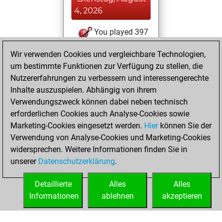
4, 2026
You played 397
blitz games
Play
Wir verwenden Cookies und vergleichbare Technologien,
You scored
um bestimmte Funktionen zur Verfügung zu stellen, die
+164 =28 -205 in
Nutzererfahrungen zu verbessern und interessengerechte
blitz
Inhalte auszuspielen. Abhängig von ihrem
Verwendungszweck können dabei neben technisch
Dienstag, Juni 16,
erforderlichen Cookies auch Analyse-Cookies sowie
2026
Marketing-Cookies eingesetzt werden.
Hier
können Sie der
Verwendung von Analyse-Cookies und Marketing-Cookies
You played 3
widersprechen. Weitere Informationen finden Sie in
slow games
Play
unserer
Datenschutzerklärung
.
You scored +1
=0 -2 in slow games
Detaillierte
Alles
Alles
Informationen
ablehnen
akzeptieren