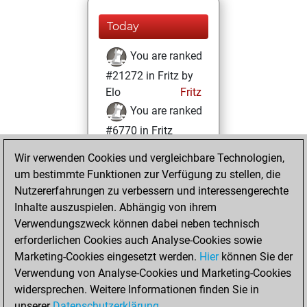
Today
You are ranked
#21272 in Fritz by
Elo
Fritz
You are ranked
#6770 in Fritz
Beauty
Wir verwenden Cookies und vergleichbare Technologien,
um bestimmte Funktionen zur Verfügung zu stellen, die
Freitag, März 20,
Nutzererfahrungen zu verbessern und interessengerechte
2026
Inhalte auszuspielen. Abhängig von ihrem
You achieved a
Verwendungszweck können dabei neben technisch
erforderlichen Cookies auch Analyse-Cookies sowie
BeautyScore of 40
Marketing-Cookies eingesetzt werden.
Fritz
Hier
können Sie der
You
Verwendung von Analyse-Cookies und Marketing-Cookies
achieved a new Elo
widersprechen. Weitere Informationen finden Sie in
of 1545
unserer
Datenschutzerklärung
.