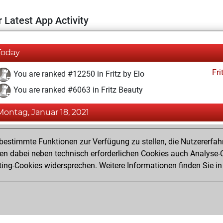
 Latest App Activity
Today
Fri
You are ranked #12250 in Fritz by Elo
You are ranked #6063 in Fritz Beauty
Montag, Januar 18, 2021
Fri
You achieved a BeautyScore of 46
estimmte Funktionen zur Verfügung zu stellen, die Nutzererfah
You achieved a new Elo of 1591
 dabei neben technisch erforderlichen Cookies auch Analyse-C
ng-Cookies widersprechen. Weitere Informationen finden Sie in
You created your Fritz account