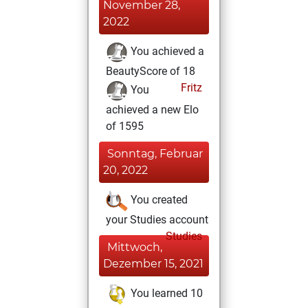
November 28,
2022
You achieved a
BeautyScore of 18
Fritz
You
achieved a new Elo
of 1595
Sonntag, Februar
20, 2022
You created
your Studies account
Studies
Mittwoch,
Dezember 15, 2021
You learned 10