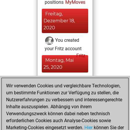
positions
MyMoves
Freitag,
Dezember 18,
2020
You created
your Fritz account
Fritz
Montag, Mai
25, 2020
You played 2
Wir verwenden Cookies und vergleichbare Technologien,
blitz games
Play
um bestimmte Funktionen zur Verfügung zu stellen, die
You scored +1
Nutzererfahrungen zu verbessern und interessengerechte
=0 -1 in blitz
Inhalte auszuspielen. Abhängig von ihrem
Verwendungszweck können dabei neben technisch
Sonntag, Mai 17,
erforderlichen Cookies auch Analyse-Cookies sowie
2020
Marketing-Cookies eingesetzt werden.
Hier
können Sie der