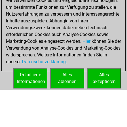
Wir verwenden Cookies und vergleichbare Technologien,
um bestimmte Funktionen zur Verfügung zu stellen, die
You had a best
Nutzererfahrungen zu verbessern und interessengerechte
sprint of 57 positions
Inhalte auszuspielen. Abhängig von ihrem
Tactics
You
Verwendungszweck können dabei neben technisch
erforderlichen Cookies auch Analyse-Cookies sowie
created your Fritz
Marketing-Cookies eingesetzt werden.
account
Fritz
Hier
können Sie der
Verwendung von Analyse-Cookies und Marketing-Cookies
You played 1
widersprechen. Weitere Informationen finden Sie in
blitz games
Play
unserer
Datenschutzerklärung
.
You scored +1
=0 -0 in blitz
Detaillierte
Alles
Alles
Informationen
ablehnen
akzeptieren