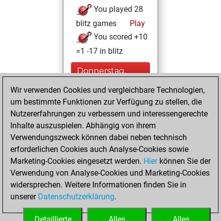
You played 28
blitz games
Play
You scored +10
=1 -17 in blitz
Donnerstag,
Oktober 20, 2022
Wir verwenden Cookies und vergleichbare Technologien,
um bestimmte Funktionen zur Verfügung zu stellen, die
You played 1
Nutzererfahrungen zu verbessern und interessengerechte
slow games
Play
Inhalte auszuspielen. Abhängig von ihrem
You scored +1
Verwendungszweck können dabei neben technisch
=0 -0 in slow games
erforderlichen Cookies auch Analyse-Cookies sowie
Marketing-Cookies eingesetzt werden.
Hier
können Sie der
Montag, Oktober
Verwendung von Analyse-Cookies und Marketing-Cookies
17, 2022
widersprechen. Weitere Informationen finden Sie in
unserer
Datenschutzerklärung
.
You created
your Fritz account
Detaillierte
Alles
Alles