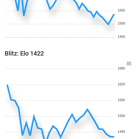
1550
1500
1450
Blitz: Elo 1422
1680
1620
1560
1500
1440