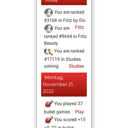
You are ranked
#3166 in Fritz by Elo
Fritz
You are
ranked #9694 in Fritz
Beauty
You are ranked
#17119 in Studies
solving
Studies
Montag,
November 21,
2022
You played 37
bullet games
Play
You scored +15
=0 -22 in bullet