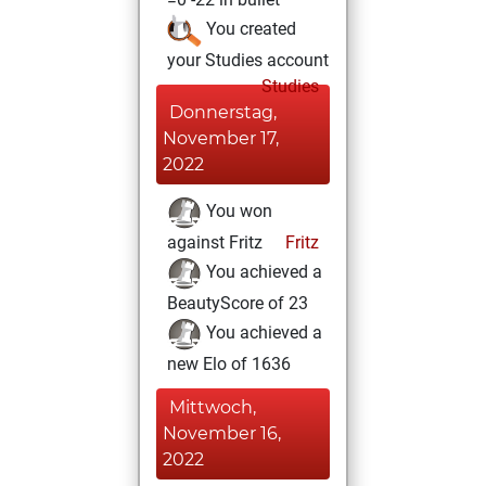
You created
your Studies account
Studies
Donnerstag,
November 17,
2022
You won
against Fritz
Fritz
You achieved a
BeautyScore of 23
You achieved a
new Elo of 1636
Mittwoch,
November 16,
2022