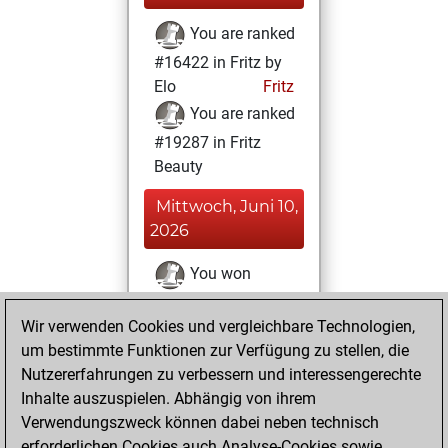
You are ranked
#16422 in Fritz by
Elo
Fritz
You are ranked
#19287 in Fritz
Beauty
Mittwoch, Juni 10,
2026
You won
against Fritz
Fritz
Wir verwenden Cookies und vergleichbare Technologien,
You achieved a
um bestimmte Funktionen zur Verfügung zu stellen, die
BeautyScore of 4
Nutzererfahrungen zu verbessern und interessengerechte
You achieved a
Inhalte auszuspielen. Abhängig von ihrem
new Elo of 1585
Verwendungszweck können dabei neben technisch
You created
erforderlichen Cookies auch Analyse-Cookies sowie