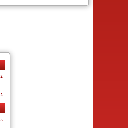
tz
es
cs