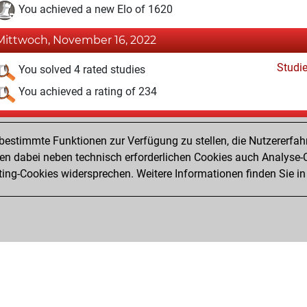
You achieved a new Elo of 1620
Mittwoch, November 16, 2022
Studi
You solved 4 rated studies
You achieved a rating of 234
Donnerstag, November 10, 2022
estimmte Funktionen zur Verfügung zu stellen, die Nutzererfah
Fri
You created your Fritz account
 dabei neben technisch erforderlichen Cookies auch Analyse-C
Studi
ng-Cookies widersprechen. Weitere Informationen finden Sie in
You created your Studies account