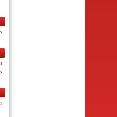
ay
cs
ay
tz