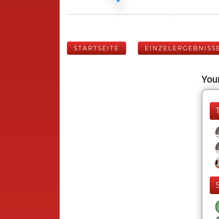
STARTSEITE
EINZELERGEBNISS
Your