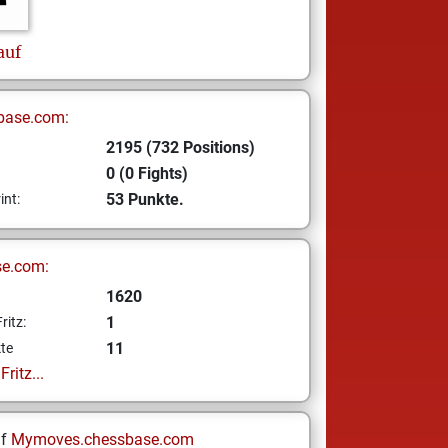
auf
base.com:
2195 (732 Positions)
0 (0 Fights)
53 Punkte.
int:
se.com:
1620
1
ritz:
11
te
ritz...
uf
Mymoves.chessbase.com