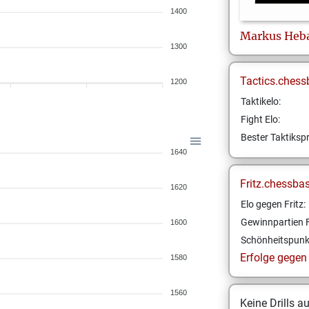
1400
Markus
Heb
1300
Tactics.chess
1200
Taktikelo:
Fight Elo:
Bester Taktikspr
1640
Fritz.chessba
1620
Elo gegen Fritz:
Gewinnpartien F
1600
Schönheitspunk
Erfolge gegen F
1580
1560
Keine Drills a