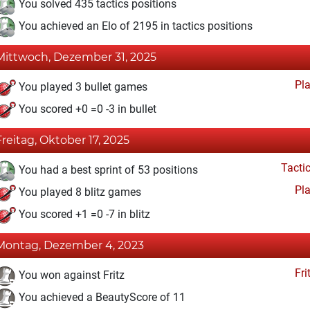
You solved 435 tactics positions
You achieved an Elo of 2195 in tactics positions
Mittwoch, Dezember 31, 2025
Pl
You played 3 bullet games
You scored +0 =0 -3 in bullet
Freitag, Oktober 17, 2025
Tacti
You had a best sprint of 53 positions
Pl
You played 8 blitz games
You scored +1 =0 -7 in blitz
Montag, Dezember 4, 2023
Fri
You won against Fritz
You achieved a BeautyScore of 11