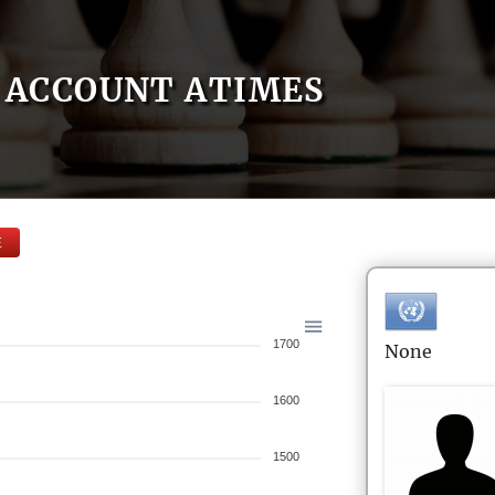
ACCOUNT ATIMES
E
1700
None
1600
1500