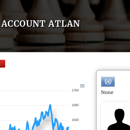
ACCOUNT ATLAN
E
1760
None
1680
1600