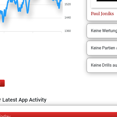
1520
Paul
Joniks
1440
Keine Wertun
1360
Keine Partien
Keine Drills a
E
 Latest App Activity
Today