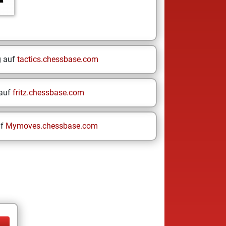
g auf
tactics.chessbase.com
 auf
fritz.chessbase.com
uf
Mymoves.chessbase.com