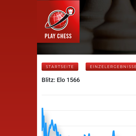
STARTSEITE
EINZELERGEBNISS
Blitz: Elo 1566