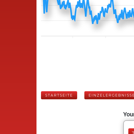
STARTSEITE
EINZELERGEBNISS
Your