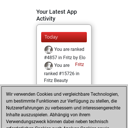
Your Latest App
Activity
Today
You are ranked
#4857 in Fritz by Elo
Fritz
You are
ranked #15726 in
Fritz Beauty
Donnerstag,
Wir verwenden Cookies und vergleichbare Technologien,
Februar 25, 2021
um bestimmte Funktionen zur Verfügung zu stellen, die
Nutzererfahrungen zu verbessern und interessengerechte
You won
Inhalte auszuspielen. Abhängig von ihrem
against Fritz
Fritz
Verwendungszweck können dabei neben technisch
You achieved a