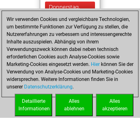
Donnerstag,
Februar 13, 2025
Wir verwenden Cookies und vergleichbare Technologien,
um bestimmte Funktionen zur Verfügung zu stellen, die
You played 1
Nutzererfahrungen zu verbessern und interessengerechte
blitz games
Play
Inhalte auszuspielen. Abhängig von ihrem
You scored +0
Verwendungszweck können dabei neben technisch
=0 -1 in blitz
erforderlichen Cookies auch Analyse-Cookies sowie
Marketing-Cookies eingesetzt werden.
Hier
können Sie der
Donnerstag,
Verwendung von Analyse-Cookies und Marketing-Cookies
Februar 6, 2025
widersprechen. Weitere Informationen finden Sie in
unserer
Datenschutzerklärung
.
You created
your Fritz account
Detaillierte
Alles
Alles
Fritz
Informationen
ablehnen
akzeptieren