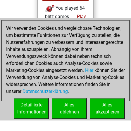
You played 64
blitz games
Play
You scored +23
Wir verwenden Cookies und vergleichbare Technologien,
=5 -36 in blitz
um bestimmte Funktionen zur Verfügung zu stellen, die
Nutzererfahrungen zu verbessern und interessengerechte
Montag,
Inhalte auszuspielen. Abhängig von ihrem
November 30,
Verwendungszweck können dabei neben technisch
2020
erforderlichen Cookies auch Analyse-Cookies sowie
Marketing-Cookies eingesetzt werden.
Hier
können Sie der
You played 336
Verwendung von Analyse-Cookies und Marketing-Cookies
slow games
Play
widersprechen. Weitere Informationen finden Sie in
You scored
unserer
Datenschutzerklärung
.
+143 =22 -171 in
slow games
Detaillierte
Alles
Alles
Informationen
ablehnen
akzeptieren