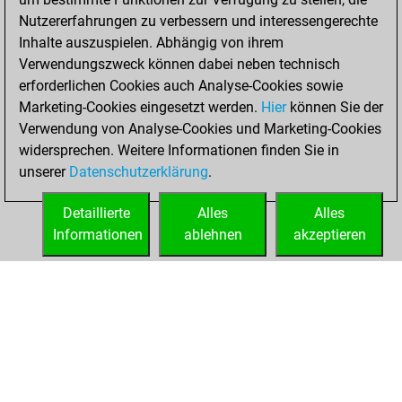
Nutzererfahrungen zu verbessern und interessengerechte
You won
Inhalte auszuspielen. Abhängig von ihrem
against Fritz
Fritz
Verwendungszweck können dabei neben technisch
erforderlichen Cookies auch Analyse-Cookies sowie
Mittwoch,
Marketing-Cookies eingesetzt werden.
Hier
können Sie der
September 11,
Verwendung von Analyse-Cookies und Marketing-Cookies
2024
widersprechen. Weitere Informationen finden Sie in
unserer
Datenschutzerklärung
.
You created
your Fritz account
Detaillierte
Alles
Alles
Fritz
Informationen
ablehnen
akzeptieren