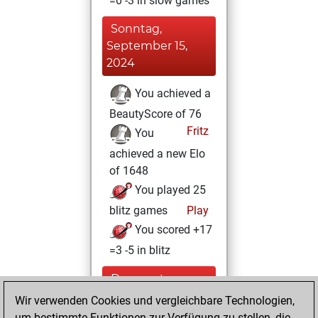
=0 -3 in slow games
Sonntag,
September 15,
2024
You achieved a
BeautyScore of 76
Fritz
You
achieved a new Elo
of 1648
You played 25
blitz games
Play
You scored +17
=3 -5 in blitz
Donnerstag,
September 12,
Wir verwenden Cookies und vergleichbare Technologien,
2024
um bestimmte Funktionen zur Verfügung zu stellen, die