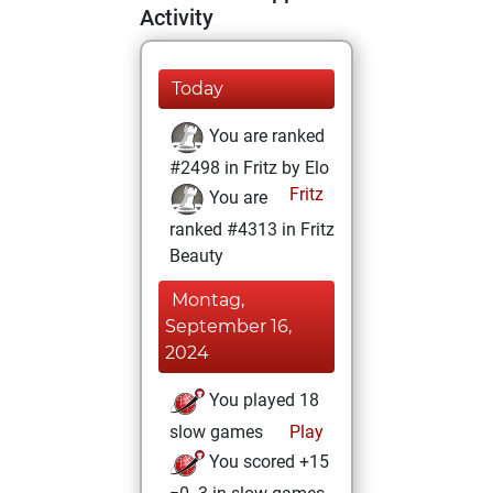
Activity
Today
You are ranked
#2498 in Fritz by Elo
Fritz
You are
ranked #4313 in Fritz
Beauty
Montag,
September 16,
2024
You played 18
slow games
Play
You scored +15