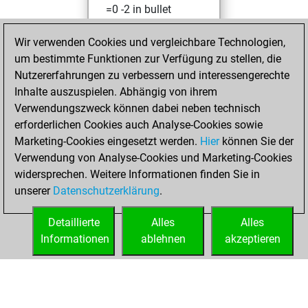
=0 -2 in bullet
You played 1
Wir verwenden Cookies und vergleichbare Technologien,
slow games
um bestimmte Funktionen zur Verfügung zu stellen, die
You scored +0
Nutzererfahrungen zu verbessern und interessengerechte
=0 -1 in slow games
Inhalte auszuspielen. Abhängig von ihrem
Verwendungszweck können dabei neben technisch
Montag, Oktober
erforderlichen Cookies auch Analyse-Cookies sowie
11, 2021
Marketing-Cookies eingesetzt werden.
Hier
können Sie der
Verwendung von Analyse-Cookies und Marketing-Cookies
You played 40
widersprechen. Weitere Informationen finden Sie in
blitz games
Play
unserer
Datenschutzerklärung
.
You scored +18
=1 -21 in blitz
Detaillierte
Alles
Alles
Informationen
ablehnen
akzeptieren