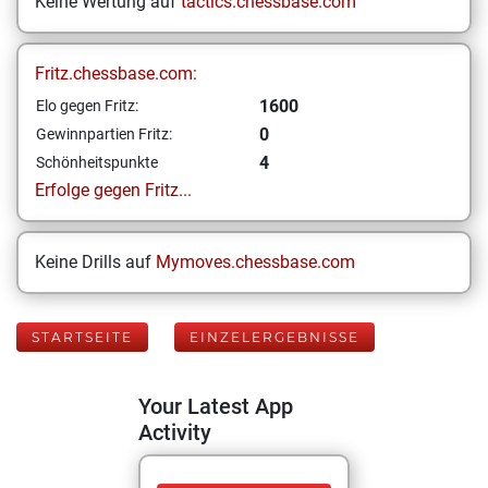
Keine Wertung auf
tactics.chessbase.com
Fritz.chessbase.com:
1600
Elo gegen Fritz:
0
Gewinnpartien Fritz:
4
Schönheitspunkte
Erfolge gegen Fritz...
Keine Drills auf
Mymoves.chessbase.com
STARTSEITE
EINZELERGEBNISSE
Your Latest App
Activity