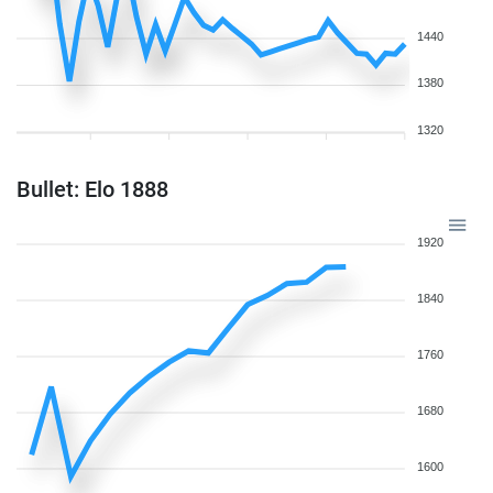
1440
1380
1320
Bullet: Elo 1888
1920
1840
1760
1680
1600