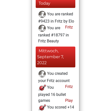
Today
You are ranked
#9423 in Fritz by Elo
Fritz
You are
ranked #18797 in
Fritz Beauty
Mittwoch,
September 7,
2022
You created
your Fritz account
Fritz
You
played 16 bullet
games
Play
You scored +14