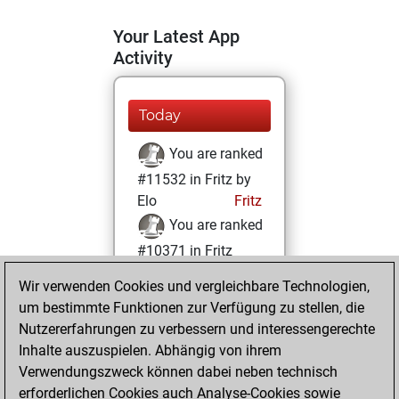
Your Latest App
Activity
Today
You are ranked
#11532 in Fritz by
Elo
Fritz
You are ranked
#10371 in Fritz
Beauty
Wir verwenden Cookies und vergleichbare Technologien,
um bestimmte Funktionen zur Verfügung zu stellen, die
Dienstag, April 28,
Nutzererfahrungen zu verbessern und interessengerechte
2026
Inhalte auszuspielen. Abhängig von ihrem
You achieved a
Verwendungszweck können dabei neben technisch
erforderlichen Cookies auch Analyse-Cookies sowie
BeautyScore of 21