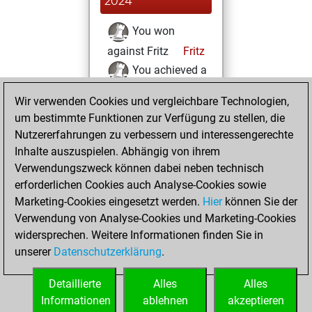
2024
You won
against Fritz
Fritz
You achieved a
BeautyScore of 48
Wir verwenden Cookies und vergleichbare Technologien,
You achieved a
um bestimmte Funktionen zur Verfügung zu stellen, die
new Elo of 1619
Nutzererfahrungen zu verbessern und interessengerechte
Inhalte auszuspielen. Abhängig von ihrem
Samstag,
Verwendungszweck können dabei neben technisch
November 9, 2024
erforderlichen Cookies auch Analyse-Cookies sowie
Marketing-Cookies eingesetzt werden.
Hier
können Sie der
You created
Verwendung von Analyse-Cookies und Marketing-Cookies
your Fritz account
widersprechen. Weitere Informationen finden Sie in
Fritz
You
unserer
Datenschutzerklärung
.
created your Studies
account
Studies
Detaillierte
Alles
Alles
Informationen
ablehnen
akzeptieren