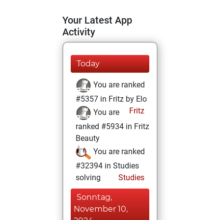
Your Latest App
Activity
Today
You are ranked
#5357 in Fritz by Elo
Fritz
You are
ranked #5934 in Fritz
Beauty
You are ranked
#32394 in Studies
solving
Studies
Sonntag,
November 10,