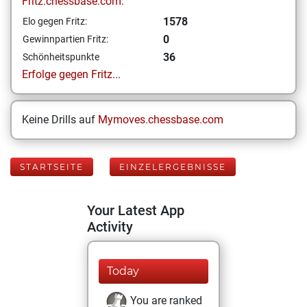
Fritz.chessbase.com:
1578
Elo gegen Fritz:
0
Gewinnpartien Fritz:
36
Schönheitspunkte
Erfolge gegen Fritz...
Keine Drills auf
Mymoves.chessbase.com
STARTSEITE
EINZELERGEBNISSE
Your Latest App
Activity
Today
You are ranked