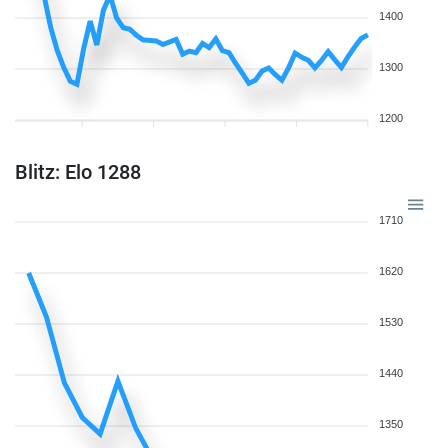
1400
1300
1200
Blitz: Elo 1288
1710
1620
1530
1440
1350