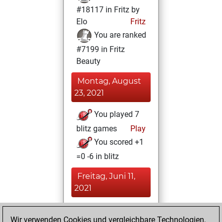
#18117 in Fritz by
Elo
Fritz
You are ranked
#7199 in Fritz
Beauty
Montag, August
23, 2021
You played 7
blitz games
Play
You scored +1
=0 -6 in blitz
Freitag, Juni 11,
2021
You achieved a
Wir verwenden Cookies und vergleichbare Technologien,