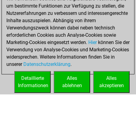
BeautyScore of 36
um bestimmte Funktionen zur Verfügung zu stellen, die
Fritz
You
Nutzererfahrungen zu verbessern und interessengerechte
achieved a new Elo
Inhalte auszuspielen. Abhängig von ihrem
of 1578
Verwendungszweck können dabei neben technisch
You created
erforderlichen Cookies auch Analyse-Cookies sowie
Marketing-Cookies eingesetzt werden.
your Fritz account
Hier
können Sie der
Verwendung von Analyse-Cookies und Marketing-Cookies
You played 53
widersprechen. Weitere Informationen finden Sie in
bullet games
Play
unserer
Datenschutzerklärung
.
You scored +20
=0 -33 in bullet
Detaillierte
Alles
Alles
Informationen
ablehnen
akzeptieren