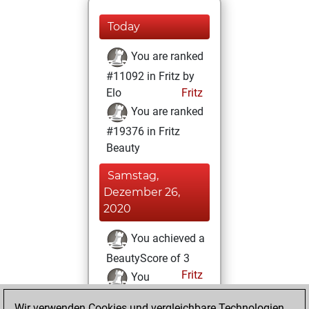
Today
You are ranked
#11092 in Fritz by
Elo
Fritz
You are ranked
#19376 in Fritz
Beauty
Samstag,
Dezember 26,
2020
You achieved a
BeautyScore of 3
Fritz
You
achieved a new Elo
Wir verwenden Cookies und vergleichbare Technologien,