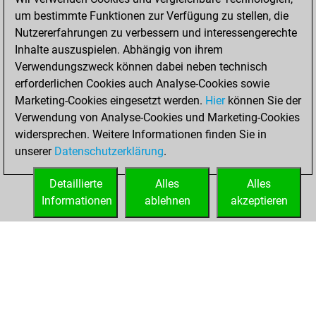
of 1593
um bestimmte Funktionen zur Verfügung zu stellen, die
You created
Nutzererfahrungen zu verbessern und interessengerechte
your Fritz account
Inhalte auszuspielen. Abhängig von ihrem
Verwendungszweck können dabei neben technisch
Sonntag,
erforderlichen Cookies auch Analyse-Cookies sowie
Oktober 4, 2020
Marketing-Cookies eingesetzt werden.
Hier
können Sie der
Verwendung von Analyse-Cookies und Marketing-Cookies
You played 4
widersprechen. Weitere Informationen finden Sie in
blitz games
Play
unserer
Datenschutzerklärung
.
You scored +0
=0 -4 in blitz
Detaillierte
Alles
Alles
Informationen
ablehnen
akzeptieren