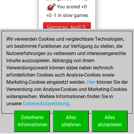
You scored +0
=0 -1 in slow games
Samstag, April 11,
2026
Wir verwenden Cookies und vergleichbare Technologien,
um bestimmte Funktionen zur Verfügung zu stellen, die
You won
Nutzererfahrungen zu verbessern und interessengerechte
against Fritz
Fritz
Inhalte auszuspielen. Abhängig von ihrem
You created
Verwendungszweck können dabei neben technisch
your Studies account
erforderlichen Cookies auch Analyse-Cookies sowie
Studies
Marketing-Cookies eingesetzt werden.
Hier
können Sie der
Sonntag,
Verwendung von Analyse-Cookies und Marketing-Cookies
März 29, 2026
widersprechen. Weitere Informationen finden Sie in
unserer
Datenschutzerklärung
.
You created
your Fritz account
Detaillierte
Alles
Alles
Fritz
Informationen
ablehnen
akzeptieren