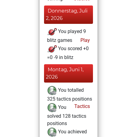
Donnerstag, Juli
2, 2026
You played 9
blitz games
Play
You scored +0
=0 -9 in blitz
Montag, Juni 1,
2026
You totalled
325 tactics positions
Tactics
You
solved 128 tactics
positions
You achieved