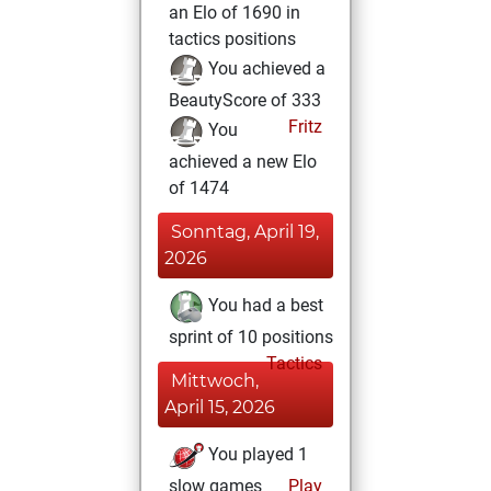
an Elo of 1690 in
tactics positions
You achieved a
BeautyScore of 333
Fritz
You
achieved a new Elo
of 1474
Sonntag, April 19,
2026
You had a best
sprint of 10 positions
Tactics
Mittwoch,
April 15, 2026
You played 1
slow games
Play