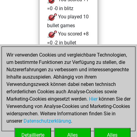
=0 -0 in blitz
You played 10
bullet games
You scored +8
=0 -2 in bullet
Wir verwenden Cookies und vergleichbare Technologien,
Sonntag, Mai 3,
um bestimmte Funktionen zur Verfügung zu stellen, die
2026
Nutzererfahrungen zu verbessern und interessengerechte
You totalled 51
Inhalte auszuspielen. Abhängig von ihrem
Verwendungszweck können dabei neben technisch
tactics positions
erforderlichen Cookies auch Analyse-Cookies sowie
Tactics
You
Marketing-Cookies eingesetzt werden.
Hier
können Sie der
solved 46 tactics
Verwendung von Analyse-Cookies und Marketing-Cookies
positions
widersprechen. Weitere Informationen finden Sie in
You achieved
unserer
Datenschutzerklärung
.
an Elo of 2007 in
tactics positions
Detaillierte
Alles
Alles