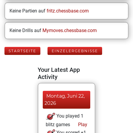
Keine Partien auf
fritz.chessbase.com
Keine Drills auf
Mymoves.chessbase.com
STARTSEITE
EINZELERGEBNISSE
Your Latest App
Activity
Montag, Juni 22,
2026
You played 1
blitz games
Play
You scored +1