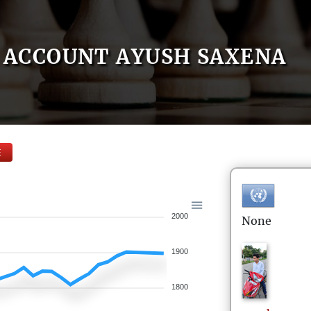
ACCOUNT AYUSH SAXENA
E
2000
None
1900
1800