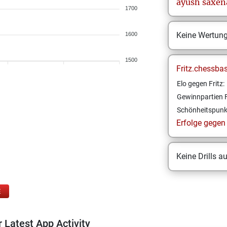
ayush
saxen
1700
Keine Wertun
1600
1500
Fritz.chessba
Elo gegen Fritz:
Gewinnpartien F
Schönheitspunk
Erfolge gegen F
Keine Drills a
E
 Latest App Activity