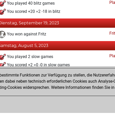
Pl
You played 40 blitz games
You scored +20 =2 -18 in blitz
Dienstag, September 19, 2023
Fri
You won against Fritz
Samstag, August 5, 2023
Pl
You played 2 slow games
You scored +2 =0 -0 in slow games
estimmte Funktionen zur Verfügung zu stellen, die Nutzererfah
Sonntag, Juli 2, 2023
 dabei neben technisch erforderlichen Cookies auch Analyse-C
Fri
ng-Cookies widersprechen. Weitere Informationen finden Sie in
You created your Fritz account