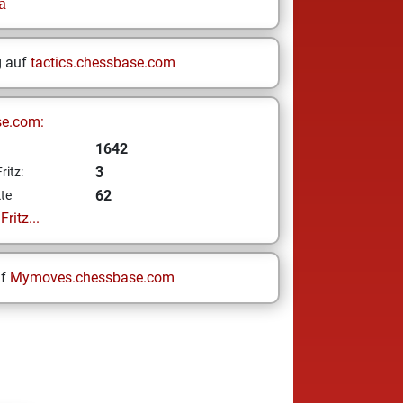
a
g auf
tactics.chessbase.com
se.com:
1642
3
ritz:
62
te
ritz...
uf
Mymoves.chessbase.com