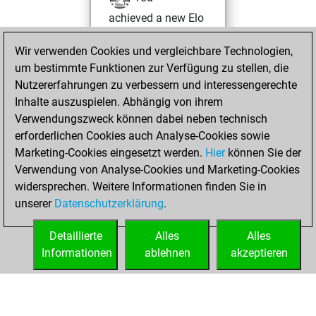
achieved a new Elo
of 1678
Wir verwenden Cookies und vergleichbare Technologien,
Donnerstag, Juni
um bestimmte Funktionen zur Verfügung zu stellen, die
9, 2022
Nutzererfahrungen zu verbessern und interessengerechte
Inhalte auszuspielen. Abhängig von ihrem
You won
Verwendungszweck können dabei neben technisch
against Fritz
Fritz
erforderlichen Cookies auch Analyse-Cookies sowie
Marketing-Cookies eingesetzt werden.
Hier
können Sie der
Sonntag, Mai 29,
Verwendung von Analyse-Cookies und Marketing-Cookies
2022
widersprechen. Weitere Informationen finden Sie in
unserer
Datenschutzerklärung
.
You created
your Fritz account
Detaillierte
Alles
Alles
Fritz
Informationen
ablehnen
akzeptieren