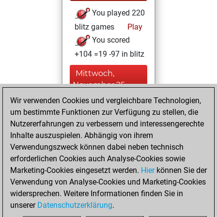
You played 220
blitz games
Play
You scored
+104 =19 -97 in blitz
Mittwoch,
November 25,
2020
Wir verwenden Cookies und vergleichbare Technologien,
um bestimmte Funktionen zur Verfügung zu stellen, die
You created
Nutzererfahrungen zu verbessern und interessengerechte
your Fritz account
Inhalte auszuspielen. Abhängig von ihrem
Fritz
Verwendungszweck können dabei neben technisch
Mittwoch,
erforderlichen Cookies auch Analyse-Cookies sowie
Februar 29, 2012
Marketing-Cookies eingesetzt werden.
Hier
können Sie der
Verwendung von Analyse-Cookies und Marketing-Cookies
You played 53
widersprechen. Weitere Informationen finden Sie in
bullet games
Play
unserer
Datenschutzerklärung
.
You scored +11