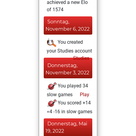
achieved a new Elo
of 1574
Sonntag,
November 6, 2022
You created
your Studies account
Studies
Donnerstag,
November 3, 2022
You played 34
slow games
Play
You scored +14
=4 -16 in slow games
Donnerstag, Mai
19, 2022