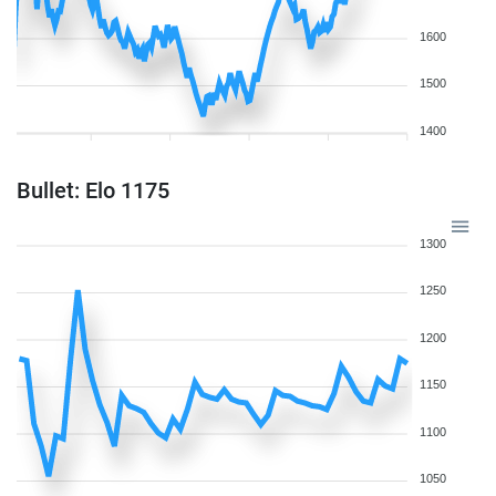
1600
1500
1400
Bullet: Elo 1175
1300
1250
1200
1150
1100
1050