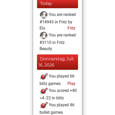
Today
You are ranked
#14943 in Fritz by
Elo
Fritz
You are ranked
#3110 in Fritz
Beauty
Donnerstag, Juli
16, 2026
You played 66
blitz games
Play
You scored +40
=4 -22 in blitz
You played 46
bullet games