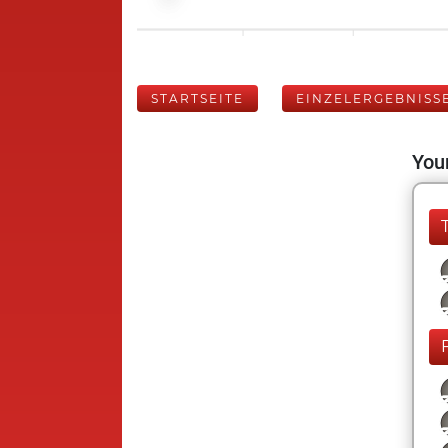
STARTSEITE
EINZELERGEBNISS
Your