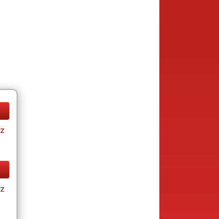
tz
tz