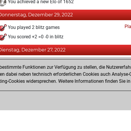
You achieved a new Elo of 1652
Donnerstag, Dezember 29, 2022
Pl
You played 2 blitz games
You scored +2 =0 -0 in blitz
Dienstag, Dezember 27, 2022
Fri
You created your Fritz account
estimmte Funktionen zur Verfügung zu stellen, die Nutzererfah
Pl
You played 1 bullet games
 dabei neben technisch erforderlichen Cookies auch Analyse-C
ng-Cookies widersprechen. Weitere Informationen finden Sie in
You scored +1 =0 -0 in bullet