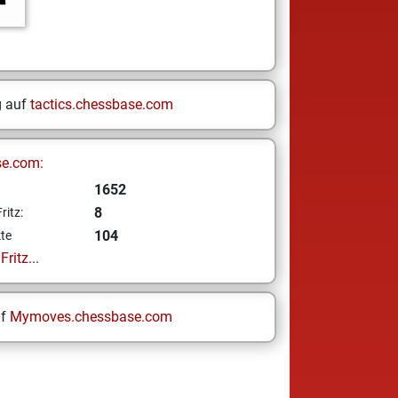
g auf
tactics.chessbase.com
se.com:
1652
8
ritz:
104
te
ritz...
uf
Mymoves.chessbase.com