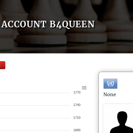
ACCOUNT B4QUEEN
E
1770
None
1740
1710
1680