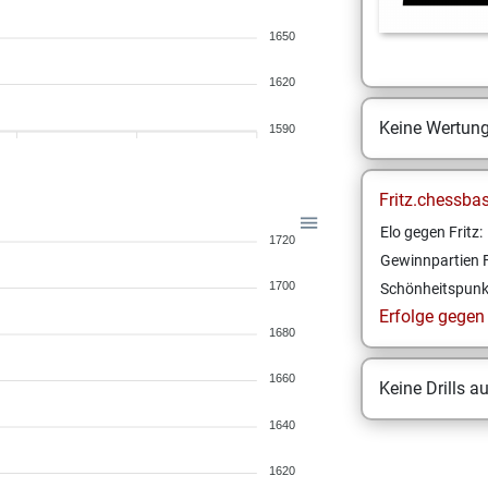
1650
1620
Keine Wertun
1590
Fritz.chessba
Elo gegen Fritz:
1720
Gewinnpartien F
1700
Schönheitspunk
Erfolge gegen F
1680
1660
Keine Drills a
1640
1620