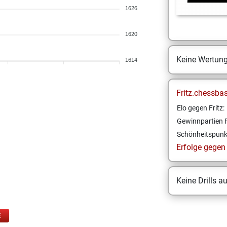
1626
1620
Keine Wertun
1614
Fritz.chessba
Elo gegen Fritz:
Gewinnpartien F
Schönheitspunk
Erfolge gegen F
Keine Drills a
E