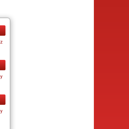
tz
ay
ay