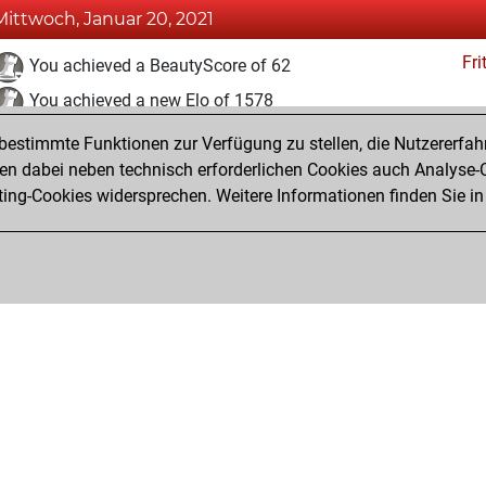
Mittwoch, Januar 20, 2021
Fri
You achieved a BeautyScore of 62
You achieved a new Elo of 1578
estimmte Funktionen zur Verfügung zu stellen, die Nutzererfah
Freitag, Januar 1, 2021
 dabei neben technisch erforderlichen Cookies auch Analyse-C
Fri
ng-Cookies widersprechen. Weitere Informationen finden Sie in
You created your Fritz account