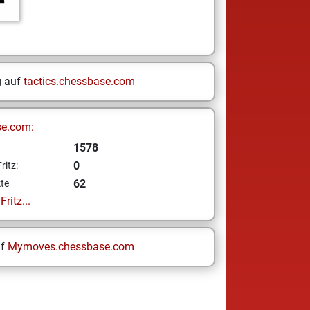
g auf
tactics.chessbase.com
se.com:
1578
0
ritz:
62
te
ritz...
uf
Mymoves.chessbase.com