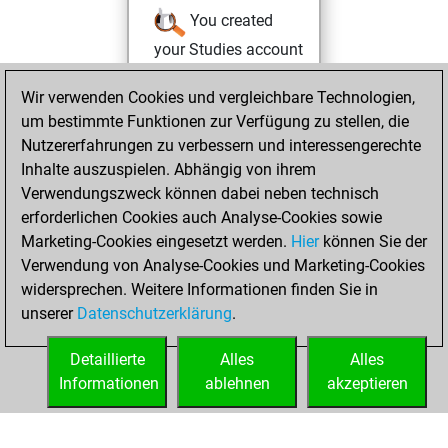
You created
your Studies account
Studies
Sonntag,
Wir verwenden Cookies und vergleichbare Technologien,
Juni 26, 2022
um bestimmte Funktionen zur Verfügung zu stellen, die
Nutzererfahrungen zu verbessern und interessengerechte
You won
Inhalte auszuspielen. Abhängig von ihrem
against Fritz
Fritz
Verwendungszweck können dabei neben technisch
You achieved a
erforderlichen Cookies auch Analyse-Cookies sowie
Marketing-Cookies eingesetzt werden.
BeautyScore of 4
Hier
können Sie der
Verwendung von Analyse-Cookies und Marketing-Cookies
You achieved a
widersprechen. Weitere Informationen finden Sie in
new Elo of 1639
unserer
Datenschutzerklärung
.
You created
your Fritz account
Detaillierte
Alles
Alles
Informationen
ablehnen
akzeptieren