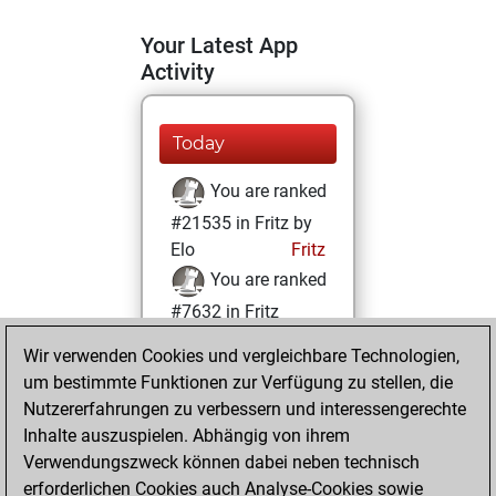
Your Latest App
Activity
Today
You are ranked
#21535 in Fritz by
Elo
Fritz
You are ranked
#7632 in Fritz
Beauty
Wir verwenden Cookies und vergleichbare Technologien,
um bestimmte Funktionen zur Verfügung zu stellen, die
Samstag, Februar
Nutzererfahrungen zu verbessern und interessengerechte
20, 2021
Inhalte auszuspielen. Abhängig von ihrem
You achieved a
Verwendungszweck können dabei neben technisch
erforderlichen Cookies auch Analyse-Cookies sowie
BeautyScore of 33