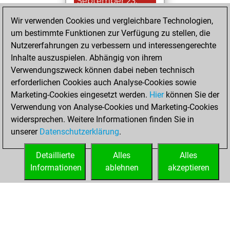
September 23,
2023
Wir verwenden Cookies und vergleichbare Technologien,
um bestimmte Funktionen zur Verfügung zu stellen, die
You achieved a
Nutzererfahrungen zu verbessern und interessengerechte
BeautyScore of 13
Inhalte auszuspielen. Abhängig von ihrem
Fritz
You
Verwendungszweck können dabei neben technisch
achieved a new Elo
erforderlichen Cookies auch Analyse-Cookies sowie
of 1588
Marketing-Cookies eingesetzt werden.
Hier
können Sie der
You created
Verwendung von Analyse-Cookies und Marketing-Cookies
widersprechen. Weitere Informationen finden Sie in
your Fritz account
unserer
Datenschutzerklärung
.
You created
your Studies account
Detaillierte
Alles
Alles
Studies
Informationen
ablehnen
akzeptieren