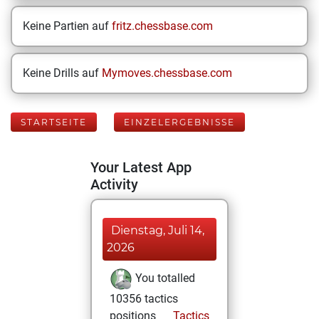
Keine Partien auf
fritz.chessbase.com
Keine Drills auf
Mymoves.chessbase.com
STARTSEITE
EINZELERGEBNISSE
Your Latest App
Activity
Dienstag, Juli 14,
2026
You totalled
10356 tactics
positions
Tactics