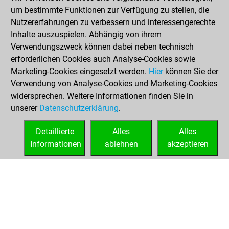
blitz games
Play
um bestimmte Funktionen zur Verfügung zu stellen, die
You scored +1
Nutzererfahrungen zu verbessern und interessengerechte
=0 -1 in blitz
Inhalte auszuspielen. Abhängig von ihrem
Verwendungszweck können dabei neben technisch
Samstag,
erforderlichen Cookies auch Analyse-Cookies sowie
November 1, 2025
Marketing-Cookies eingesetzt werden.
Hier
können Sie der
Verwendung von Analyse-Cookies und Marketing-Cookies
You played 1
widersprechen. Weitere Informationen finden Sie in
bullet games
Play
unserer
Datenschutzerklärung
.
You scored +0
=0 -1 in bullet
Detaillierte
Alles
Alles
Informationen
ablehnen
akzeptieren