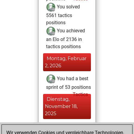
You solved
5561 tactics
positions
You achieved
an Elo of 2136 in
tactics positions
Montag, Februar
2, 2026
You had a best
sprint of 53 positions
Tactics
Dienstag,
November 18,
2025
You played 2
Wir verwenden Cookies und vergleichbare Technologien,