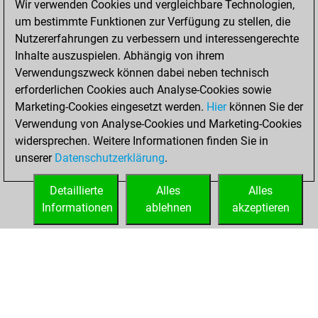
Wir verwenden Cookies und vergleichbare Technologien,
You created
um bestimmte Funktionen zur Verfügung zu stellen, die
your Fritz account
Nutzererfahrungen zu verbessern und interessengerechte
Inhalte auszuspielen. Abhängig von ihrem
Dienstag,
Verwendungszweck können dabei neben technisch
November 12,
erforderlichen Cookies auch Analyse-Cookies sowie
2024
Marketing-Cookies eingesetzt werden.
Hier
können Sie der
Verwendung von Analyse-Cookies und Marketing-Cookies
You played 11
widersprechen. Weitere Informationen finden Sie in
blitz games
Play
unserer
Datenschutzerklärung
.
You scored +6
=1 -4 in blitz
Detaillierte
Alles
Alles
Informationen
ablehnen
akzeptieren