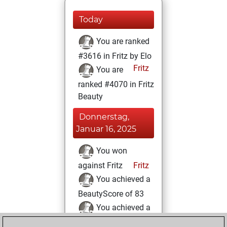
Today
You are ranked
#3616 in Fritz by Elo
Fritz
You are
ranked #4070 in Fritz
Beauty
Donnerstag,
Januar 16, 2025
You won
against Fritz
Fritz
You achieved a
BeautyScore of 83
You achieved a
new Elo of 1630