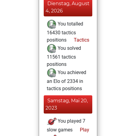
Dienstag, August
4, 2026
You totalled
16430 tactics
positions
Tactics
You solved
11561 tactics
positions
You achieved
an Elo of 2334 in
tactics positions
Samstag, Mai 20,
2023
You played 7
slow games
Play