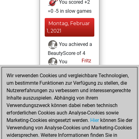
You scored +2
=0 -5 in slow games
Montag, Februar
1, 2021
You achieved a
BeautyScore of 4
Fritz
You
achieved a new Elo
Wir verwenden Cookies und vergleichbare Technologien,
of 1600
um bestimmte Funktionen zur Verfügung zu stellen, die
You created
Nutzererfahrungen zu verbessern und interessengerechte
your Fritz account
Inhalte auszuspielen. Abhängig von ihrem
Verwendungszweck können dabei neben technisch
Donnerstag, Mai
erforderlichen Cookies auch Analyse-Cookies sowie
21, 2020
Marketing-Cookies eingesetzt werden.
Hier
können Sie der
Verwendung von Analyse-Cookies und Marketing-Cookies
You played 13
widersprechen. Weitere Informationen finden Sie in
blitz games
Play