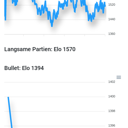
1520
1440
1360
Langsame Partien: Elo 1570
Bullet: Elo 1394
1402
1400
1398
1396