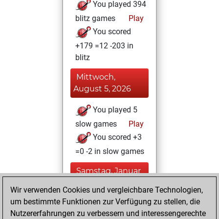
You played 394
blitz games
Play
You scored
+179 =12 -203 in
blitz
Mittwoch,
August 5, 2026
You played 5
slow games
Play
You scored +3
=0 -2 in slow games
Samstag, Januar
3, 2026
Wir verwenden Cookies und vergleichbare Technologien,
um bestimmte Funktionen zur Verfügung zu stellen, die
You played 1
Nutzererfahrungen zu verbessern und interessengerechte
bullet games
Play