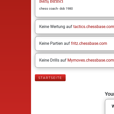
Barış
Birinci
chess coach- dob 1980
Keine Wertung auf
tactics.chessbase.co
Keine Partien auf
fritz.chessbase.com
Keine Drills auf
Mymoves.chessbase.com
STARTSEITE
Your
W