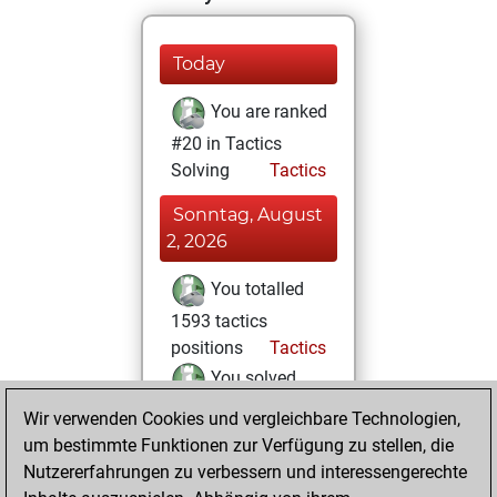
Today
You are ranked
#20 in Tactics
Solving
Tactics
Sonntag, August
2, 2026
You totalled
1593 tactics
positions
Tactics
You solved
1408 tactics
Wir verwenden Cookies und vergleichbare Technologien,
positions
um bestimmte Funktionen zur Verfügung zu stellen, die
You achieved
Nutzererfahrungen zu verbessern und interessengerechte