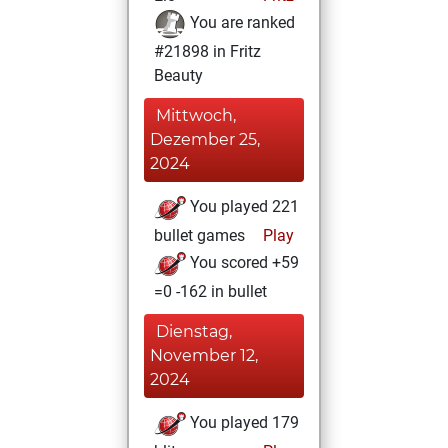
You are ranked
#21898 in Fritz
Beauty
Mittwoch,
Dezember 25,
2024
You played 221
bullet games
Play
You scored +59
=0 -162 in bullet
Dienstag,
November 12,
2024
You played 179