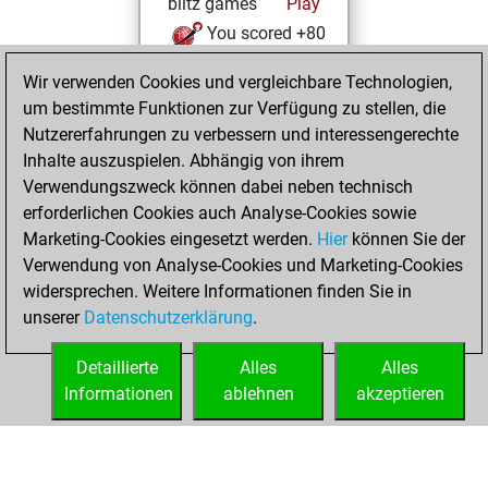
blitz games
Play
You scored +80
=4 -95 in blitz
Wir verwenden Cookies und vergleichbare Technologien,
um bestimmte Funktionen zur Verfügung zu stellen, die
Donnerstag, März
Nutzererfahrungen zu verbessern und interessengerechte
18, 2021
Inhalte auszuspielen. Abhängig von ihrem
You achieved a
Verwendungszweck können dabei neben technisch
erforderlichen Cookies auch Analyse-Cookies sowie
BeautyScore of 1
Marketing-Cookies eingesetzt werden.
Fritz
Hier
können Sie der
You
Verwendung von Analyse-Cookies und Marketing-Cookies
achieved a new Elo
widersprechen. Weitere Informationen finden Sie in
of 1593
unserer
Datenschutzerklärung
.
You created
your Fritz account
Detaillierte
Alles
Alles
Informationen
ablehnen
akzeptieren