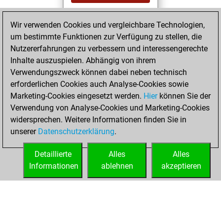
You played 400
Wir verwenden Cookies und vergleichbare Technologien,
slow games
Play
um bestimmte Funktionen zur Verfügung zu stellen, die
You scored
Nutzererfahrungen zu verbessern und interessengerechte
+222 =26 -152 in
Inhalte auszuspielen. Abhängig von ihrem
slow games
Verwendungszweck können dabei neben technisch
erforderlichen Cookies auch Analyse-Cookies sowie
Sonntag,
Marketing-Cookies eingesetzt werden.
Hier
können Sie der
Dezember 22,
Verwendung von Analyse-Cookies und Marketing-Cookies
2024
widersprechen. Weitere Informationen finden Sie in
unserer
Datenschutzerklärung
.
You created
your Fritz account
Detaillierte
Alles
Alles
Fritz
Informationen
ablehnen
akzeptieren