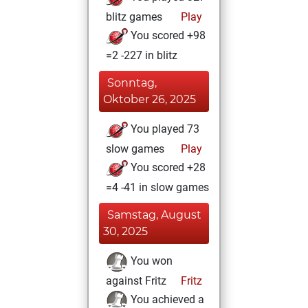
blitz games
Play
You scored +98
=2 -227 in blitz
Sonntag,
Oktober 26, 2025
You played 73
slow games
Play
You scored +28
=4 -41 in slow games
Samstag, August
30, 2025
You won
against Fritz
Fritz
You achieved a