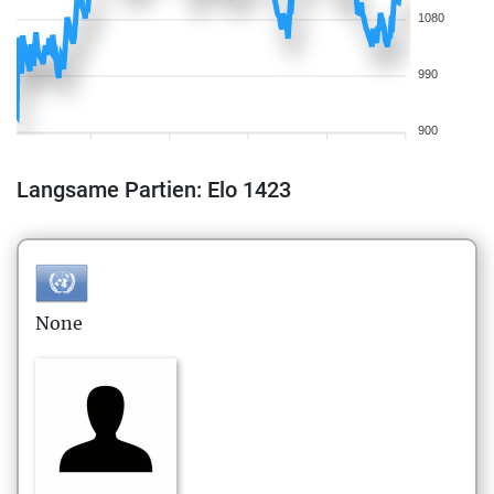
1080
990
900
Langsame Partien: Elo 1423
None