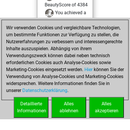
BeautyScore of 4384
You achieved a
new Elo of 1934
Wir verwenden Cookies und vergleichbare Technologien,
Sonntag, Februar
um bestimmte Funktionen zur Verfügung zu stellen, die
6, 2022
Nutzererfahrungen zu verbessern und interessengerechte
Inhalte auszuspielen. Abhängig von ihrem
You created
Verwendungszweck können dabei neben technisch
your Studies account
erforderlichen Cookies auch Analyse-Cookies sowie
Studies
Marketing-Cookies eingesetzt werden.
Hier
können Sie der
Samstag,
Verwendung von Analyse-Cookies und Marketing-Cookies
Februar 5, 2022
widersprechen. Weitere Informationen finden Sie in
unserer
Datenschutzerklärung
.
You created
your Fritz account
Detaillierte
Alles
Alles
Fritz
Informationen
ablehnen
akzeptieren