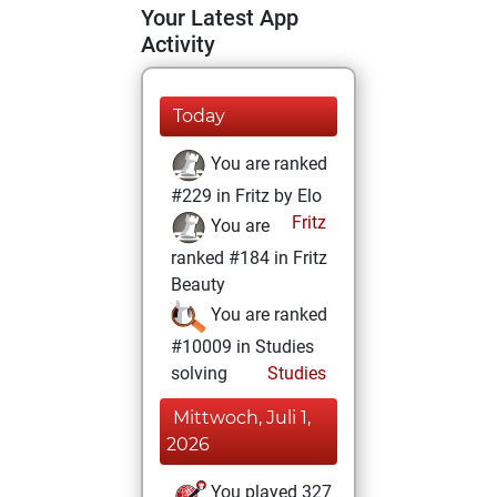
Your Latest App
Activity
Today
You are ranked
#229 in Fritz by Elo
Fritz
You are
ranked #184 in Fritz
Beauty
You are ranked
#10009 in Studies
solving
Studies
Mittwoch, Juli 1,
2026
You played 327