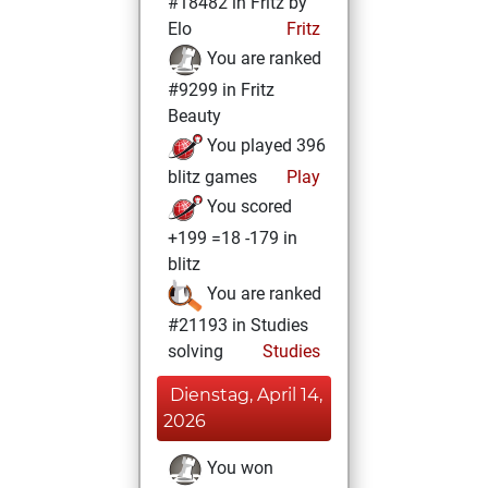
#18482 in Fritz by
Elo
Fritz
You are ranked
#9299 in Fritz
Beauty
You played 396
blitz games
Play
You scored
+199 =18 -179 in
blitz
You are ranked
#21193 in Studies
solving
Studies
Dienstag, April 14,
2026
You won