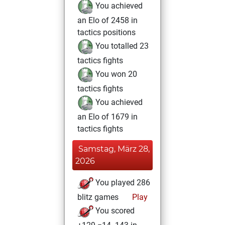
You achieved
an Elo of 2458 in
tactics positions
You totalled 23
tactics fights
You won 20
tactics fights
You achieved
an Elo of 1679 in
tactics fights
Samstag, März 28,
2026
You played 286
blitz games
Play
You scored