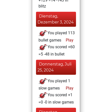
+129 =14 -143 in
blitz
Dienstag,
Dezember 3, 2024
You played 113
bullet games
Play
You scored +60
=5 -48 in bullet
Donnerstag, Juli
25, 2024
You played 1
slow games
Play
You scored +1
=0 -0 in slow games