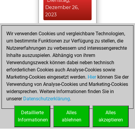
Dienstag,
Dezember 26,
2023
You created
Wir verwenden Cookies und vergleichbare Technologien,
your Fritz account
um bestimmte Funktionen zur Verfügung zu stellen, die
Fritz
You
Nutzererfahrungen zu verbessern und interessengerechte
created your Studies
Inhalte auszuspielen. Abhängig von ihrem
account
Studies
Verwendungszweck können dabei neben technisch
erforderlichen Cookies auch Analyse-Cookies sowie
Freitag,
Marketing-Cookies eingesetzt werden.
Hier
können Sie der
November 24,
Verwendung von Analyse-Cookies und Marketing-Cookies
2023
widersprechen. Weitere Informationen finden Sie in
unserer
Datenschutzerklärung
.
You had a best
sprint of 55 positions
Detaillierte
Alles
Alles
Tactics
Informationen
ablehnen
akzeptieren