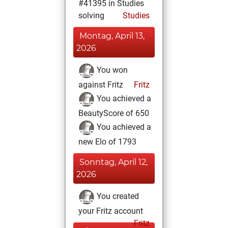
#41395 in Studies
solving
Studies
Montag, April 13,
2026
You won
against Fritz
Fritz
You achieved a
BeautyScore of 650
You achieved a
new Elo of 1793
Sonntag, April 12,
2026
You created
your Fritz account
Fritz