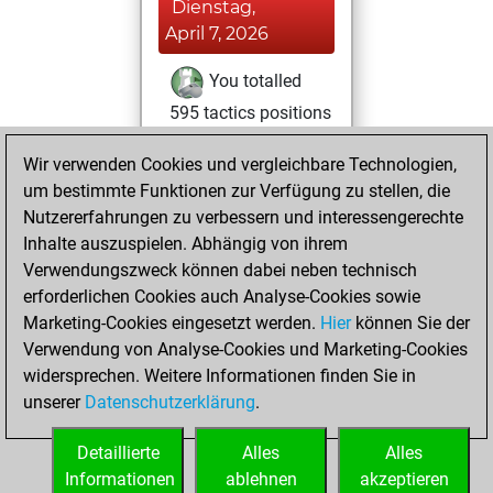
Dienstag,
April 7, 2026
You totalled
595 tactics positions
Tactics
You
Wir verwenden Cookies und vergleichbare Technologien,
solved 290 tactics
um bestimmte Funktionen zur Verfügung zu stellen, die
positions
Nutzererfahrungen zu verbessern und interessengerechte
You achieved
Inhalte auszuspielen. Abhängig von ihrem
an Elo of 2230 in
Verwendungszweck können dabei neben technisch
tactics positions
erforderlichen Cookies auch Analyse-Cookies sowie
Marketing-Cookies eingesetzt werden.
Hier
können Sie der
Samstag, April 4,
Verwendung von Analyse-Cookies und Marketing-Cookies
2026
widersprechen. Weitere Informationen finden Sie in
unserer
Datenschutzerklärung
.
You created
your Studies account
Detaillierte
Alles
Alles
Studies
Informationen
ablehnen
akzeptieren