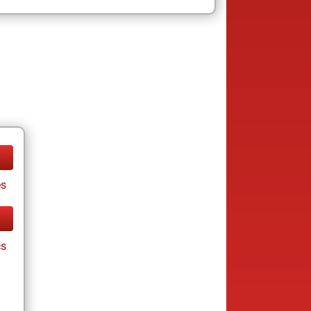
es
cs