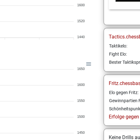
1600
1520
Tactics.chess
1440
Taktikelo:
Fight Elo:
Bester Taktikspr
1650
Fritz.chessba
1600
Elo gegen Fritz:
Gewinnpartien F
1550
Schönheitspunk
Erfolge gegen F
1500
1450
Keine Drills a