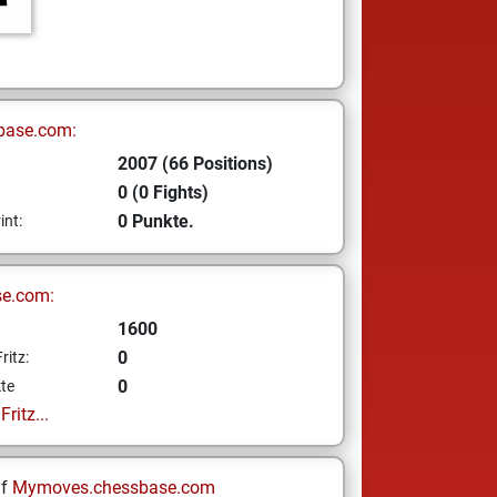
base.com:
2007 (66 Positions)
0 (0 Fights)
0 Punkte.
int:
se.com:
1600
0
ritz:
0
te
ritz...
uf
Mymoves.chessbase.com