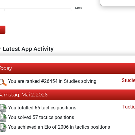
1400
E
 Latest App Activity
Today
Studi
You are ranked #26454 in Studies solving
Samstag, Mai 2, 2026
Tacti
You totalled 66 tactics positions
You solved 57 tactics positions
You achieved an Elo of 2006 in tactics positions