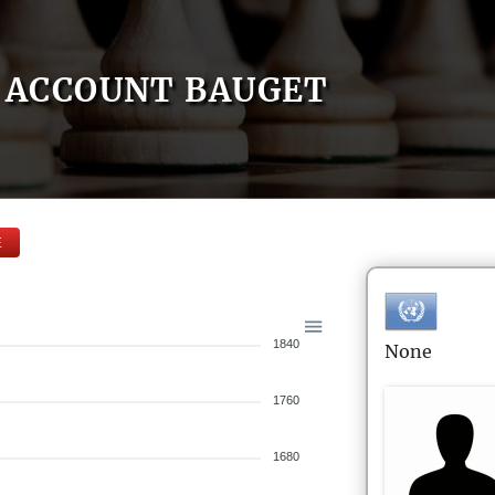
ACCOUNT BAUGET
E
1840
None
1760
1680