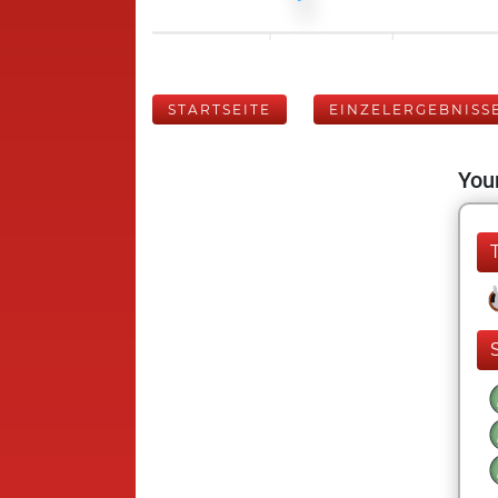
STARTSEITE
EINZELERGEBNISS
Your