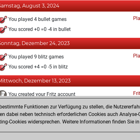
Samstag, August 3, 2024
Pl
You played 4 bullet games
You scored +0 =0 -4 in bullet
Sonntag, Dezember 24, 2023
Pl
You played 9 blitz games
You scored +4 =0 -5 in blitz
Mittwoch, Dezember 13, 2023
Fri
You created your Fritz account
estimmte Funktionen zur Verfügung zu stellen, die Nutzererfah
Montag, Dezember 11, 2023
 dabei neben technisch erforderlichen Cookies auch Analyse-C
Studi
ng-Cookies widersprechen. Weitere Informationen finden Sie in
You created your Studies account