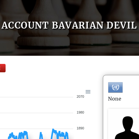
ACCOUNT BAVARIAN DEVIL
E
2070
None
1980
1890