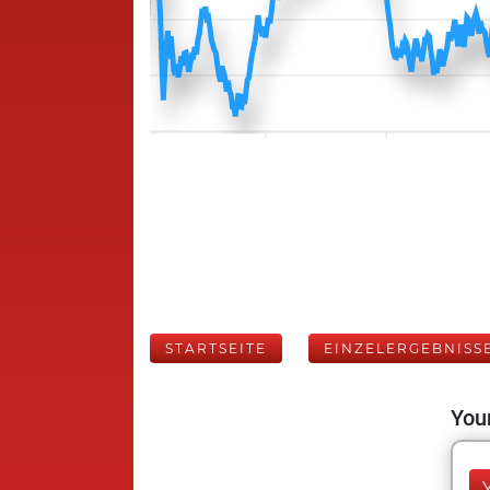
STARTSEITE
EINZELERGEBNISS
Your