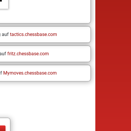
g auf
tactics.chessbase.com
 auf
fritz.chessbase.com
uf
Mymoves.chessbase.com