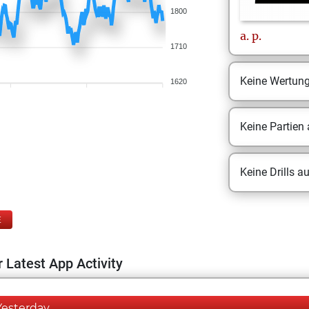
1800
a.
p.
1710
Keine Wertun
1620
Keine Partien
Keine Drills a
E
 Latest App Activity
Yesterday